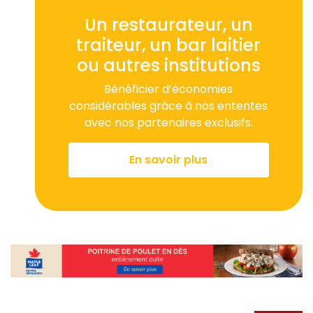
Un restaurateur, un
traiteur, un bar laitier
ou autres institutions
Bénéficier d’économies
considérables
grâce à nos ententes
avec
nos partenaires exclusifs.
En savoir plus