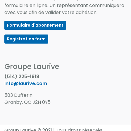
formulaire en ligne. Un représentant communiquera
avec vous afin de valider votre adhésion.
Formulaire d'abonnement
Registration form
Groupe Laurive
(514) 225-1918
info@laurive.com
583 Dufferin
Granby, QC J2H 0Y5
Group Laurive © 2021 | Tous droits r
é
serv
é
s